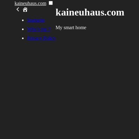
Skip
kaineuhaus.com
to
kaineuhaus.com
content
Startseite
My smart home
Who’s me ?
Privacy Policy